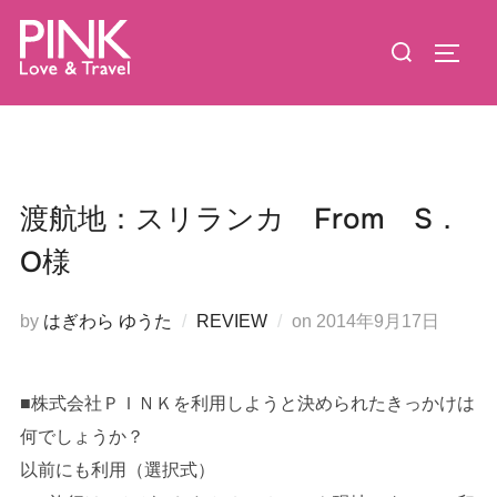
コ
検
ン
サイド
索
テ
対
ン
象:
ツ
へ
ス
渡航地：スリランカ From S．
キ
O様
ッ
プ
投
by
はぎわら ゆうた
REVIEW
on
2014年9月17日
稿
日:
■株式会社ＰＩＮＫを利用しようと決められたきっかけは
何でしょうか？
以前にも利用（選択式）