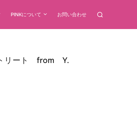
検
PINKについて
お問い合わせ
索
対
象:
ート from Y.