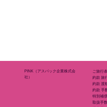
PINK（アスパック企業株式会
ご旅行
社）
約款 旅
約款 渡
約款 手
特別補
取扱手