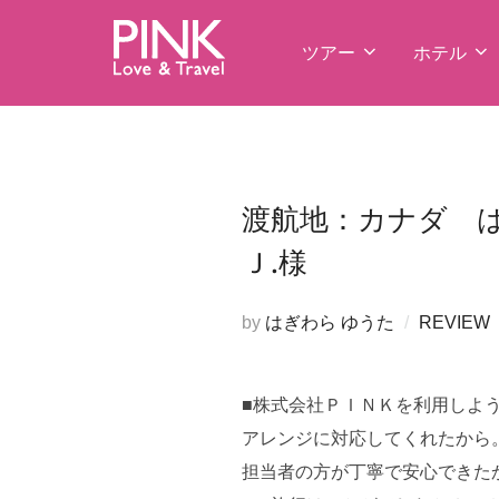
コ
ン
ツアー
ホテル
テ
ン
ツ
へ
ス
渡航地：カナダ は
キ
Ｊ.様
ッ
プ
by
はぎわら ゆうた
REVIEW
■株式会社ＰＩＮＫを利用しよ
アレンジに対応してくれたから
担当者の方が丁寧で安心できた