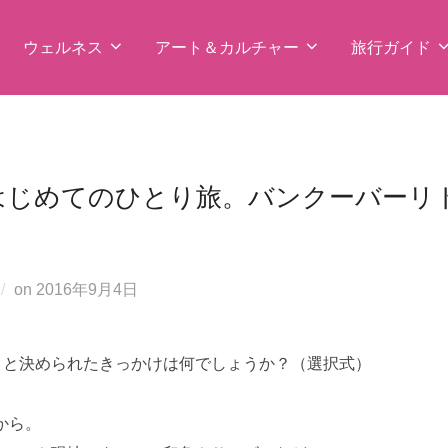
ウェルネス
アート＆カルチャー
旅行ガイド
じめてのひとり旅。バンクーバーリトリ
投
on
2016年9月4日
稿
日:
うと決められたきっかけは何でしょうか？（選択式）
。
から。