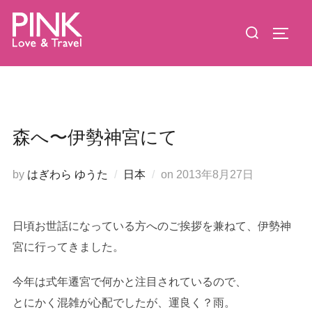
コ
検
ン
サイド
索
テ
対
ン
象:
ツ
へ
ス
森へ〜伊勢神宮にて
キ
ッ
投
by
はぎわら ゆうた
日本
on
2013年8月27日
プ
稿
日:
日頃お世話になっている方へのご挨拶を兼ねて、伊勢神
宮に行ってきました。
今年は式年遷宮で何かと注目されているので、
とにかく混雑が心配でしたが、運良く？雨。