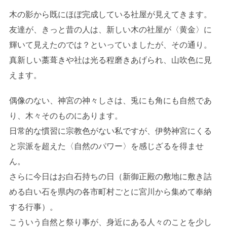
木の影から既にほぼ完成している社屋が見えてきます。
友達が、きっと昔の人は、新しい木の社屋が〈黄金〉に
輝いて見えたのでは？といっていましたが、その通り。
真新しい藁葺きや社は光る程磨きあげられ、山吹色に見
えます。
偶像のない、神宮の神々しさは、兎にも角にも自然であ
り、木々そのものにあります。
日常的な慣習に宗教色がない私ですが、伊勢神宮にくる
と宗派を超えた〈自然のパワー〉を感じざるを得ませ
ん。
さらに今日はお白石持ちの日（新御正殿の敷地に敷き詰
める白い石を県内の各市町村ごとに宮川から集めて奉納
する行事）。
こういう自然と祭り事が、身近にある人々のことを少し