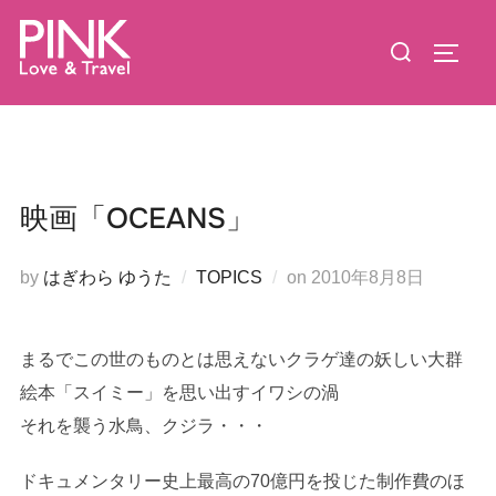
コ
検
ン
サイド
索
テ
対
ン
象:
ツ
へ
ス
映画「OCEANS」
キ
ッ
投
by
はぎわら ゆうた
TOPICS
on
2010年8月8日
プ
稿
日:
まるでこの世のものとは思えないクラゲ達の妖しい大群
絵本「スイミー」を思い出すイワシの渦
それを襲う水鳥、クジラ・・・
ドキュメンタリー史上最高の70億円を投じた制作費のほ