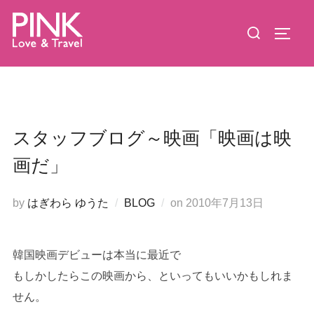
コ
検
ン
サイド
索
テ
対
ン
象:
ツ
へ
ス
スタッフブログ～映画「映画は映
キ
画だ」
ッ
プ
投
by
はぎわら ゆうた
BLOG
on
2010年7月13日
稿
日:
韓国映画デビューは本当に最近で
もしかしたらこの映画から、といってもいいかもしれま
せん。