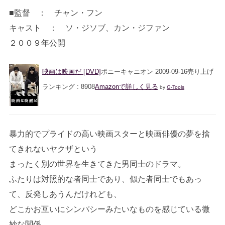
■監督 ： チャン・フン
キャスト ： ソ・ジソブ、カン・ジファン
２００９年公開
映画は映画だ [DVD]
ポニーキャニオン 2009-09-16売り上げ
ランキング : 8908
Amazonで詳しく見る
by
G-Tools
暴力的でプライドの高い映画スターと映画俳優の夢を捨
てきれないヤクザという
まったく別の世界を生きてきた男同士のドラマ。
ふたりは対照的な者同士であり、似た者同士でもあっ
て、反発しあうんだけれども、
どこかお互いにシンパシーみたいなものを感じている微
妙な関係。