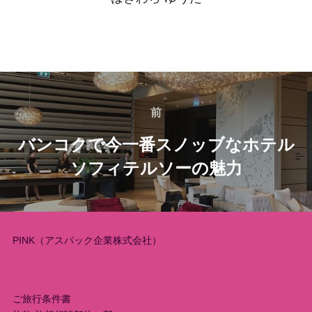
投
稿
前
前
バンコクで今一番スノッブなホテル
ナ
ソフィテルソーの魅力
ビ
ゲ
ー
PINK（アスパック企業株式会社）
シ
ョ
ご旅行条件書