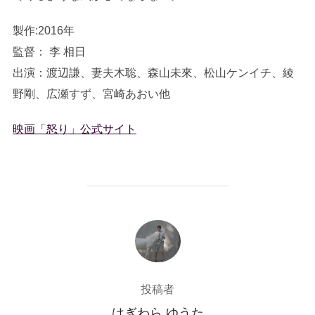
製作:2016年
監督： 李 相日
出演：渡辺謙、妻夫木聡、森山未來、松山ケンイチ、綾
野剛、広瀬すず、宮崎あおい他
映画「怒り」公式サイト
投稿者
投稿者
はぎわら ゆうた