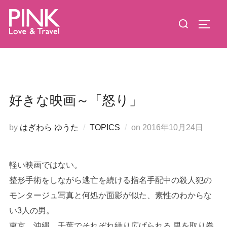
コ
検
ン
サイド
索
テ
対
ン
象:
ツ
へ
ス
好きな映画～「怒り」
キ
ッ
投
by
はぎわら ゆうた
TOPICS
on
2016年10月24日
プ
稿
日:
軽い映画ではない。
整形手術をしながら逃亡を続ける指名手配中の殺人犯の
モンタージュ写真と何処か面影が似た、素性のわからな
い3人の男。
東京、沖縄、千葉でそれぞれ繰り広げられる 男を取り巻