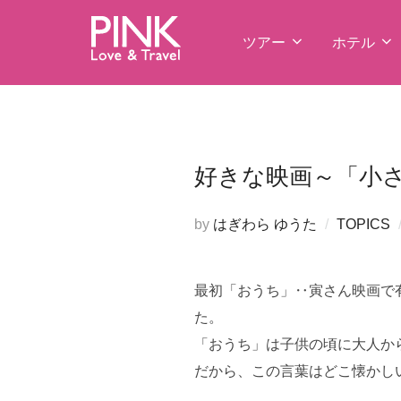
コ
ン
ツアー
ホテル
テ
ン
ツ
へ
ス
好きな映画～「小
キ
ッ
by
はぎわら ゆうた
TOPICS
プ
最初「おうち」‥寅さん映画で
た。
「おうち」は子供の頃に大人か
だから、この言葉はどこ懐かし