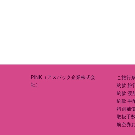
PINK（アスパック企業株式会
ご旅行
社）
約款 旅
約款 渡
約款 手
特別補
取扱手
航空券