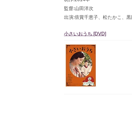
監督:山田洋次
出演:倍賞千恵子、松たかこ、黒
小さいおうち [DVD]