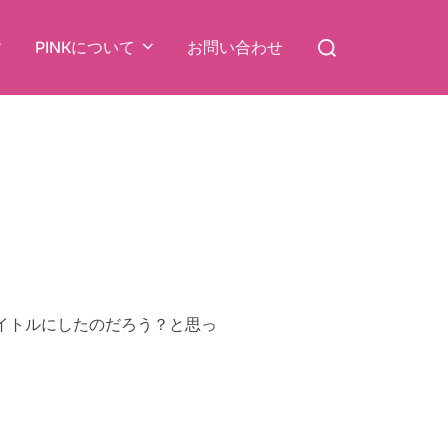
検
PINKについて
お問い合わせ
索
対
象:
イトルにしたのだろう？と思っ