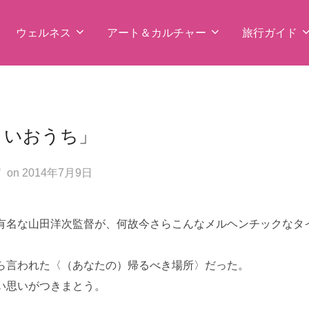
ウェルネス
アート＆カルチャー
旅行ガイド
さいおうち」
投
on
2014年7月9日
稿
日:
有名な山田洋次監督が、何故今さらこんなメルヘンチックなタ
ら言われた〈（あなたの）帰るべき場所〉だった。
い思いがつきまとう。