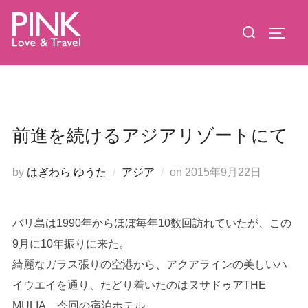
コ
検
ン
サイド
索
テ
対
ン
象:
ツ
へ
ス
前進を続けるアジアリゾートにて
キ
ッ
投
by
はぎわら ゆうた
アジア
on
2015年9月22日
プ
稿
日:
バリ島は1990年からほぼ毎年10数回訪れていたが、この
9月に10年振りに来た。
綺麗なガラス張りの空港から、アクアラインの美しいハ
イウエイを通り、たどり着いたのはヌサドゥアTHE
MULIA。今回の宿泊ホテル。