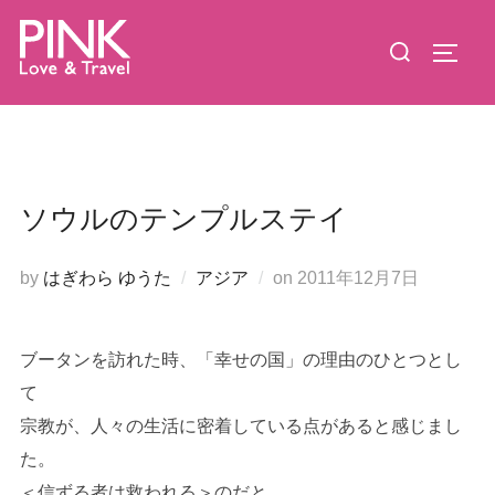
コ
検
ン
サイド
索
テ
対
ン
象:
ツ
へ
ス
ソウルのテンプルステイ
キ
ッ
投
by
はぎわら ゆうた
アジア
on
2011年12月7日
プ
稿
日:
ブータンを訪れた時、「幸せの国」の理由のひとつとし
て
宗教が、人々の生活に密着している点があると感じまし
た。
＜信ずる者は救われる＞のだと。