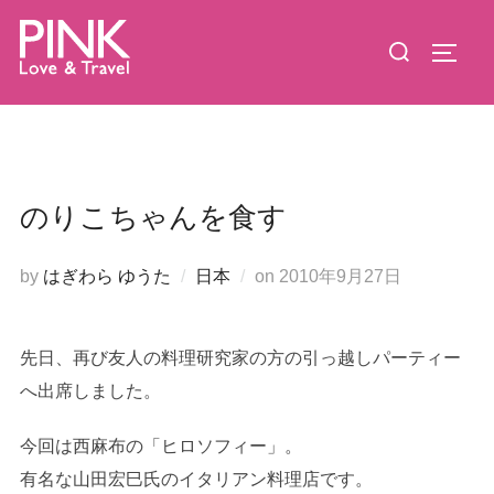
コ
検
ン
サイド
索
テ
対
ン
象:
ツ
へ
ス
のりこちゃんを食す
キ
ッ
投
by
はぎわら ゆうた
日本
on
2010年9月27日
プ
稿
日:
先日、再び友人の料理研究家の方の引っ越しパーティー
へ出席しました。
今回は西麻布の「ヒロソフィー」。
有名な山田宏巳氏のイタリアン料理店です。