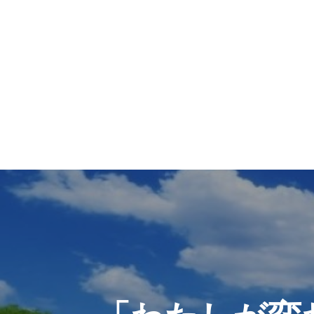
投
稿
ナ
ビ
ゲ