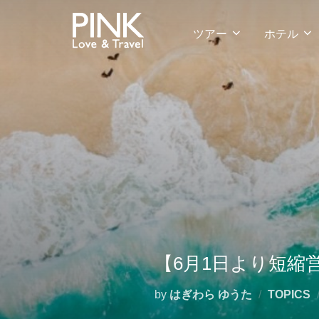
コ
ン
ツアー
ホテル
テ
ン
ツ
へ
ス
キ
ッ
プ
【6月1日より短縮
by
はぎわら ゆうた
TOPICS