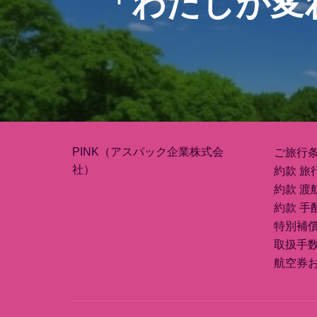
「わたしが変
ー
シ
ョ
ン
PINK（アスパック企業株式会
ご旅行
社）
約款 旅
約款 渡
約款 手
特別補
取扱手
航空券