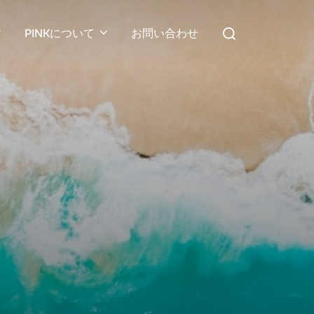
検
PINKについて
お問い合わせ
索
対
象: