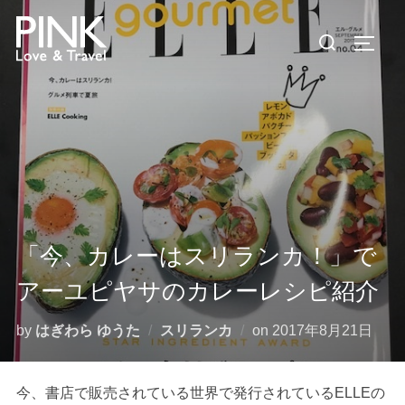
コ
検
ン
サイド
索
テ
対
ン
象:
ツ
へ
ス
キ
ッ
プ
「今、カレーはスリランカ！」で
アーユピヤサのカレーレシピ紹介
投
by
はぎわら ゆうた
スリランカ
on
2017年8月21日
稿
日:
今、書店で販売されている世界で発行されているELLEの