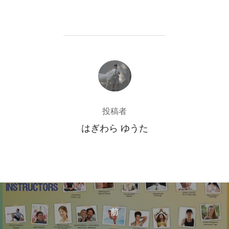
投稿者
投稿者
はぎわら ゆうた
投
稿
前
前