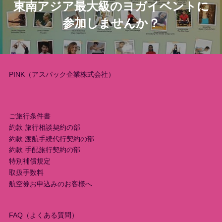
東南アジア最大級のヨガイベントに
ナ
参加しませんか？
ビ
ゲ
ー
PINK（アスパック企業株式会社）
シ
ョ
ご旅行条件書
約款 旅行相談契約の部
ン
約款 渡航手続代行契約の部
約款 手配旅行契約の部
特別補償規定
取扱手数料
航空券お申込みのお客様へ
FAQ（よくある質問）